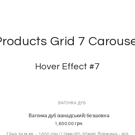
Products Grid 7 Carouse
Hover Effect #7
ВАГОНКА ДУБ
Вагонка дуб (канадський) безшовна
1,600.00
грн.
Ціна за м.кв. - 1600 грн (12мм/85-95мм) Довжина - від...