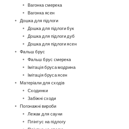
Вагонка смерека
Вагонка ясен
Дошка для підлоги
Дошка для підлоги бук
Дошка для підлоги дуб
Дошка для підлоги ясен
Фальш брус
Фальш брус смерека
Імітація бруса модрина
Імітація бруса ясен
Матеріали для сходів
Сходинки
Забіжні сходи
Погонажні вироби
Лежак для сауни
Плінтус на підлогу