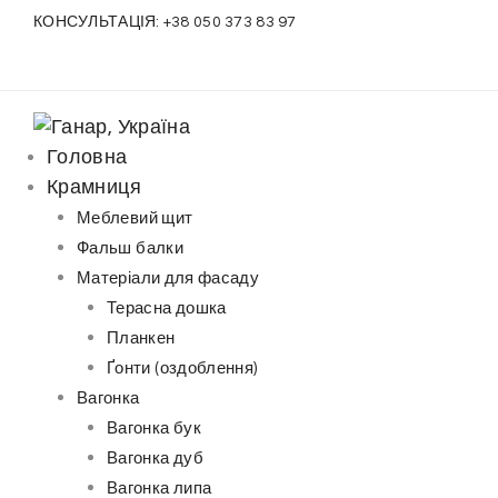
S
КОНСУЛЬТАЦІЯ:
+38 050 373 83 97
k
i
p
t
Головна
o
Крамниця
c
Меблевий щит
o
Фальш балки
n
Матеріали для фасаду
t
Терасна дошка
e
Планкен
n
Ґонти (оздоблення)
t
Вагонка
Вагонка бук
Вагонка дуб
Вагонка липа