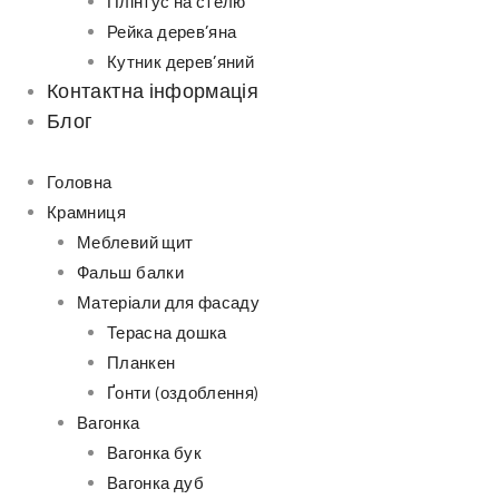
Плінтус на стелю
Рейка дерев’яна
Кутник дерев’яний
Контактна інформація
Блог
Головна
Крамниця
Меблевий щит
Фальш балки
Матеріали для фасаду
Терасна дошка
Планкен
Ґонти (оздоблення)
Вагонка
Вагонка бук
Вагонка дуб