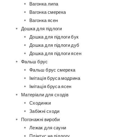
Вагонка липа
Вагонка смерека
Вагонка ясен
Дошка для підлоги
Дошка для підлоги бук
Дошка для підлоги дуб
Дошка для підлоги ясен
Фальш брус
Фальш брус смерека
Імітація бруса модрина
Імітація бруса ясен
Матеріали для сходів
Сходинки
Забіжні сходи
Погонажні вироби
Лежак для сауни
Плінтус на підлогу