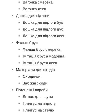
Вагонка смерека
Вагонка ясен
Дошка для підлоги
Дошка для підлоги бук
Дошка для підлоги дуб
Дошка для підлоги ясен
Фальш брус
Фальш брус смерека
Імітація бруса модрина
Імітація бруса ясен
Матеріали для сходів
Сходинки
Забіжні сходи
Погонажні вироби
Лежак для сауни
Плінтус на підлогу
Плінтус на стелю