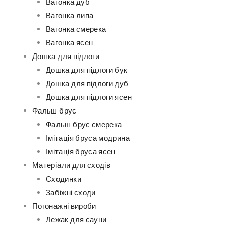
Вагонка дуб
Вагонка липа
Вагонка смерека
Вагонка ясен
Дошка для підлоги
Дошка для підлоги бук
Дошка для підлоги дуб
Дошка для підлоги ясен
Фальш брус
Фальш брус смерека
Імітація бруса модрина
Імітація бруса ясен
Матеріали для сходів
Сходинки
Забіжні сходи
Погонажні вироби
Лежак для сауни