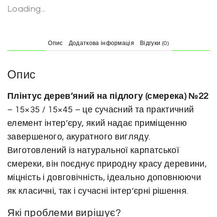
н
Loading...
т
у
Опис
Додаткова інформація
Відгуки (0)
с
д
е
Опис
р
Плінтус дерев’яний на підлогу (смерека) №22
е
– 15×35 / 15×45 – це сучасний та практичний
в
елемент інтер’єру, який надає приміщенню
'
завершеного, акуратного вигляду.
я
Виготовлений із натуральної карпатської
н
смереки, він поєднує природну красу деревини,
и
міцність і довговічність, ідеально доповнюючи
й
н
як класичні, так і сучасні інтер’єрні рішення.
а
Які проблеми вирішує?
с