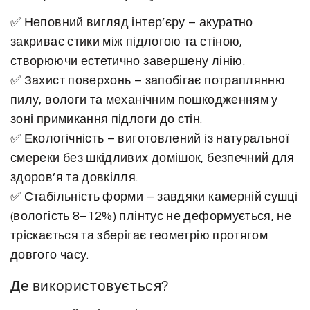
т
✅ Неповний вигляд інтер’єру – акуратно
е
закриває стики між підлогою та стіною,
л
створюючи естетично завершену лінію.
ю
✅ Захист поверхонь – запобігає потраплянню
(
пилу, вологи та механічним пошкодженням у
с
зоні примикання підлоги до стін.
м
✅ Екологічність – виготовлений із натуральної
е
смереки без шкідливих домішок, безпечний для
р
здоров’я та довкілля.
е
✅ Стабільність форми – завдяки камерній сушці
к
(вологість 8–12%) плінтус не деформується, не
а
тріскається та зберігає геометрію протягом
)
довгого часу.
№
2
Де використовується?
2