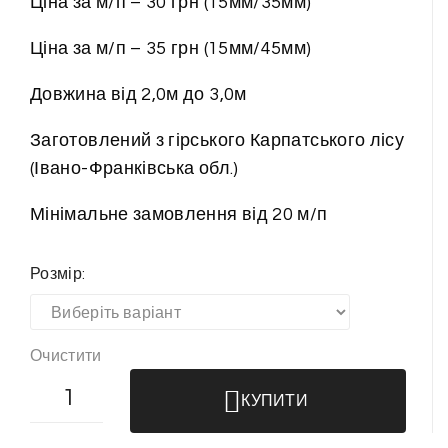
Ціна за м/п – 30 грн (15мм/35мм)
Ціна за м/п – 35 грн (15мм/45мм)
Довжина від 2,0м до 3,0м
Заготовлений з гірського Карпатського лісу
(Івано-Франківська обл.)
Мінімальне замовлення від 20 м/п
Розмір:
Очистити
П
КУПИТИ
л
і