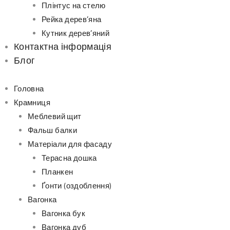
Плінтус на стелю
Рейка дерев’яна
Кутник дерев’яний
Контактна інформація
Блог
Головна
Крамниця
Меблевий щит
Фальш балки
Матеріали для фасаду
Терасна дошка
Планкен
Ґонти (оздоблення)
Вагонка
Вагонка бук
Вагонка дуб