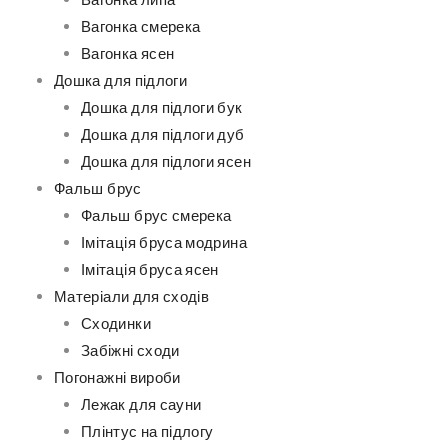
Вагонка липа
Вагонка смерека
Вагонка ясен
Дошка для підлоги
Дошка для підлоги бук
Дошка для підлоги дуб
Дошка для підлоги ясен
Фальш брус
Фальш брус смерека
Імітація бруса модрина
Імітація бруса ясен
Матеріали для сходів
Сходинки
Забіжні сходи
Погонажні вироби
Лежак для сауни
Плінтус на підлогу