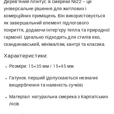
Дерев’яний плінтус зі смереки №22 – це
к
універсальне рішення для житлових і
і
комерційних приміщень. Він використовується
л
як завершальний елемент підлогового
ь
покриття, додаючи інтер’єру тепла та природної
к
і
гармонії. Ідеально підходить для стилів еко,
с
скандинавський, мінімалізм, кантрі та класика.
т
Характеристики:
ь
Розміри: 15×35 мм / 15×45 мм
Гатунок: перший (допускаються незначні
вищерблення та наявність сучків)
Матеріал: натуральна смерека з Карпатських
лісів