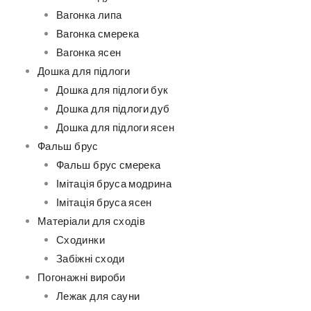
Вагонка липа
Вагонка смерека
Вагонка ясен
Дошка для підлоги
Дошка для підлоги бук
Дошка для підлоги дуб
Дошка для підлоги ясен
Фальш брус
Фальш брус смерека
Імітація бруса модрина
Імітація бруса ясен
Матеріали для сходів
Сходинки
Забіжні сходи
Погонажні вироби
Лежак для сауни