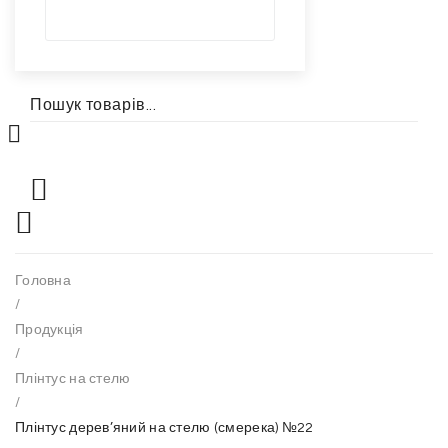
Головна
/
Продукція
/
Плінтус на стелю
/
Плінтус дерев’яний на стелю (смерека) №22