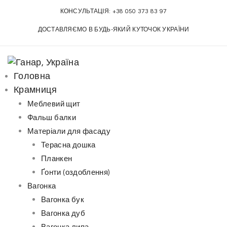
S
КОНСУЛЬТАЦІЯ:
+38 050 373 83 97
k
ДОСТАВЛЯЄМО В БУДЬ-ЯКИЙ КУТОЧОК УКРАЇНИ
i
p
t
o
Головна
c
Крамниця
o
Меблевий щит
n
Фальш балки
t
Матеріали для фасаду
e
Терасна дошка
n
Планкен
t
Ґонти (оздоблення)
Вагонка
Вагонка бук
Вагонка дуб