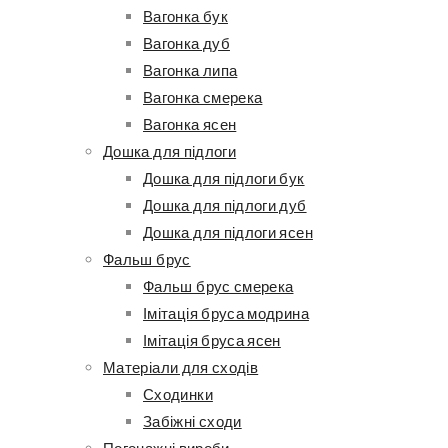
Вагонка бук
Вагонка дуб
Вагонка липа
Вагонка смерека
Вагонка ясен
Дошка для підлоги
Дошка для підлоги бук
Дошка для підлоги дуб
Дошка для підлоги ясен
Фальш брус
Фальш брус смерека
Імітація бруса модрина
Імітація бруса ясен
Матеріали для сходів
Сходинки
Забіжні сходи