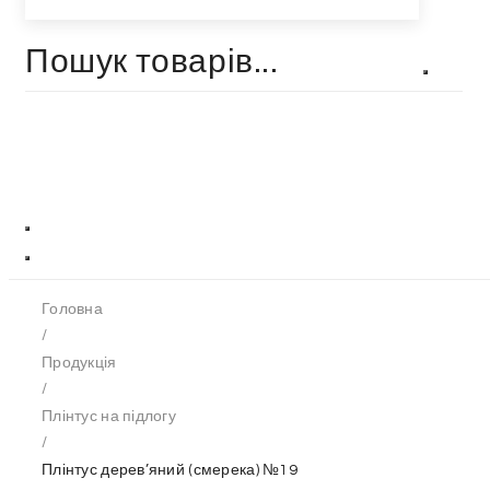
Головна
/
Продукція
/
Плінтус на підлогу
/
Плінтус дерев’яний (смерека) №19