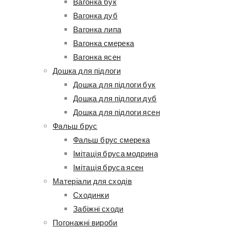
Вагонка бук
Вагонка дуб
Вагонка липа
Вагонка смерека
Вагонка ясен
Дошка для підлоги
Дошка для підлоги бук
Дошка для підлоги дуб
Дошка для підлоги ясен
Фальш брус
Фальш брус смерека
Імітація бруса модрина
Імітація бруса ясен
Матеріали для сходів
Сходинки
Забіжні сходи
Погонажні вироби