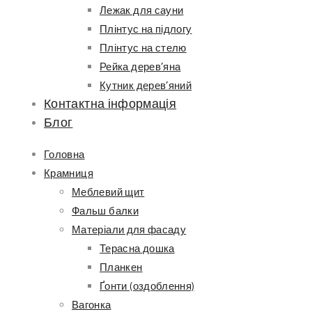
Лежак для сауни
Плінтус на підлогу
Плінтус на стелю
Рейка дерев’яна
Кутник дерев’яний
Контактна інформація
Блог
Головна
Крамниця
Меблевий щит
Фальш балки
Матеріали для фасаду
Терасна дошка
Планкен
Ґонти (оздоблення)
Вагонка