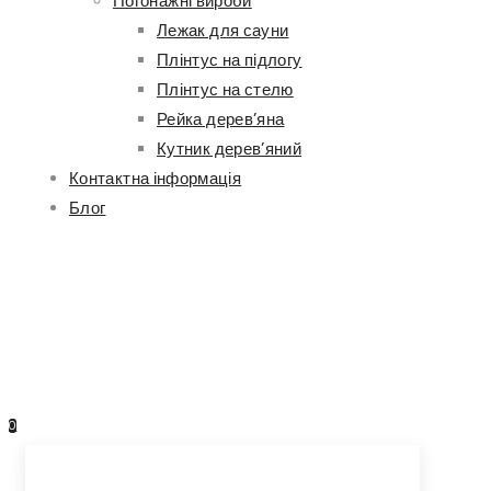
Погонажні вироби
Лежак для сауни
Плінтус на підлогу
Плінтус на стелю
Рейка дерев’яна
Кутник дерев’яний
Контактна інформація
Блог
0