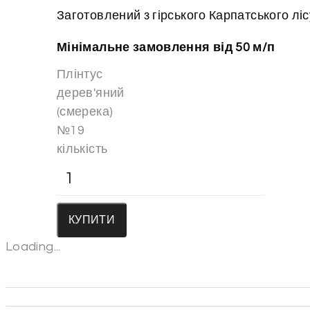
Заготовлений з гірського Карпатського ліс
Мінімальне замовлення від 50 м/п
Плінтус
дерев'яний
(смерека)
№19
кількість
КУПИТИ
Loading...