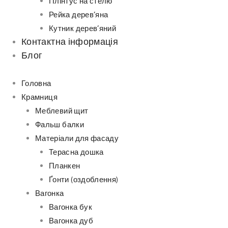
Плінтус на стелю
Рейка дерев’яна
Кутник дерев’яний
Контактна інформація
Блог
Головна
Крамниця
Меблевий щит
Фальш балки
Матеріали для фасаду
Терасна дошка
Планкен
Ґонти (оздоблення)
Вагонка
Вагонка бук
Вагонка дуб