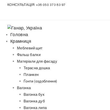
S
КОНСУЛЬТАЦІЯ:
+38 050 373 83 97
k
i
p
t
Головна
o
Крамниця
c
Меблевий щит
o
Фальш балки
n
Матеріали для фасаду
t
Терасна дошка
e
Планкен
n
Ґонти (оздоблення)
t
Вагонка
Вагонка бук
Вагонка дуб
Вагонка липа