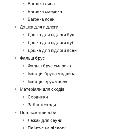
Вагонка липа
Вагонка смерека
Вагонка ясен
Дошка для підлоги
Дошка для підлоги бук
Дошка для підлоги дуб
Дошка для підлоги ясен
Фальш брус
Фальш брус смерека
Імітація бруса модрина
Імітація бруса ясен
Матеріали для сходів
Сходинки
Забіжні сходи
Погонажні вироби
Лежак для сауни
Плінтус на підлогу