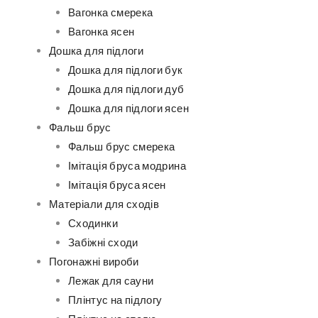
Вагонка смерека
Вагонка ясен
Дошка для підлоги
Дошка для підлоги бук
Дошка для підлоги дуб
Дошка для підлоги ясен
Фальш брус
Фальш брус смерека
Імітація бруса модрина
Імітація бруса ясен
Матеріали для сходів
Сходинки
Забіжні сходи
Погонажні вироби
Лежак для сауни
Плінтус на підлогу