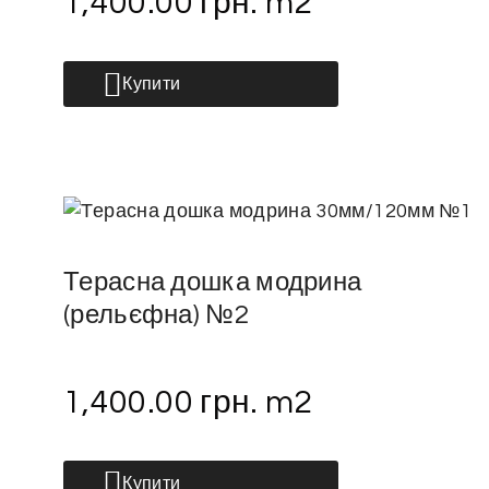
1,400.00
грн.
m2
Купити
Терасна дошка модрина
(рельєфна) №2
1,400.00
грн.
m2
Купити