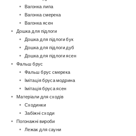
Вагонка липа
Вагонка смерека
Вагонка ясен
Дошка для підлоги
Дошка для підлоги бук
Дошка для підлоги дуб
Дошка для підлоги ясен
Фальш брус
Фальш брус смерека
Імітація бруса модрина
Імітація бруса ясен
Матеріали для сходів
Сходинки
Забіжні сходи
Погонажні вироби
Лежак для сауни