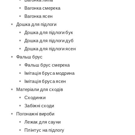
Вагонка липа
Вагонка смерека
Вагонка ясен
Дошка для підлоги
Дошка для підлоги бук
Дошка для підлоги дуб
Дошка для підлоги ясен
Фальш брус
Фальш брус смерека
Імітація бруса модрина
Імітація бруса ясен
Матеріали для сходів
Сходинки
Забіжні сходи
Погонажні вироби
Лежак для сауни
Плінтус на підлогу