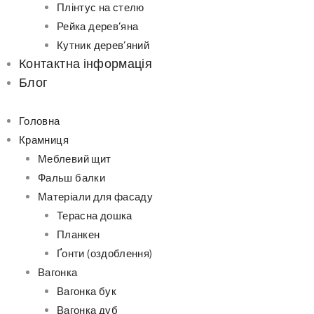
Плінтус на стелю
Рейка дерев’яна
Кутник дерев’яний
Контактна інформація
Блог
Головна
Крамниця
Меблевий щит
Фальш балки
Матеріали для фасаду
Терасна дошка
Планкен
Ґонти (оздоблення)
Вагонка
Вагонка бук
Вагонка дуб