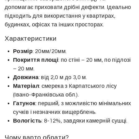
с
допомагає приховати дрібні дефекти. Ідеально
т
підходить для використання у квартирах,
ь
будинках, офісах та інших просторах.
Характеристики
Розмір
: 20мм/20мм.
Покриття площі
: по стіні – 20 мм, по підлозі
– 20 мм.
Довжина
: від 2,0 м до 3,0 м.
Матеріал
: смерека з Карпатського лісу
(Івано-Франківська обл.).
Гатунок
: перший, з можливістю мінімальних
сучків і незначних вищерблень.
Вологість
: 8-12%, завдяки камерній сушці.
Чому варто обрати?