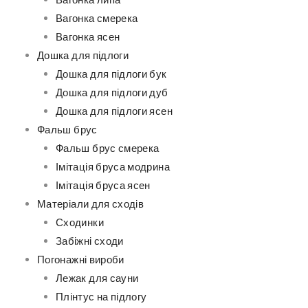
Вагонка липа
Вагонка смерека
Вагонка ясен
Дошка для підлоги
Дошка для підлоги бук
Дошка для підлоги дуб
Дошка для підлоги ясен
Фальш брус
Фальш брус смерека
Імітація бруса модрина
Імітація бруса ясен
Матеріали для сходів
Сходинки
Забіжні сходи
Погонажні вироби
Лежак для сауни
Плінтус на підлогу