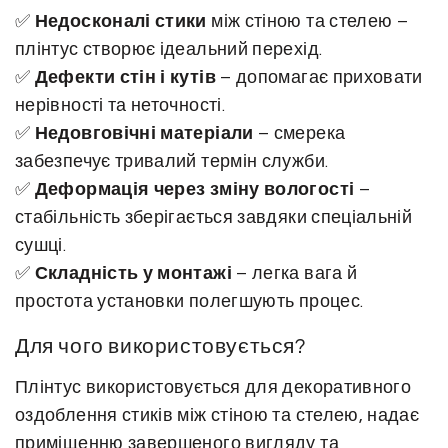
(
✅
Недосконалі стики
між стіною та стелею –
с
плінтус створює ідеальний перехід.
м
✅
Дефекти стін і кутів
– допомагає приховати
е
нерівності та неточності.
р
✅
Недовговічні матеріали
– смерека
е
забезпечує тривалий термін служби.
к
✅
а
Деформація через зміну вологості
–
)
стабільність зберігається завдяки спеціальній
№
сушці.
4
✅
Складність у монтажі
– легка вага й
к
простота установки полегшують процес.
і
Для чого використовується?
л
ь
Плінтус використовується для декоративного
к
оздоблення стиків між стіною та стелею, надає
і
приміщенню завершеного вигляду та