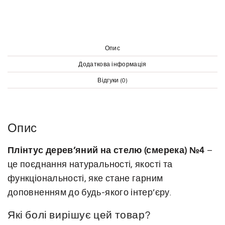
е
р
е
в
Опис
'
Додаткова інформація
я
Відгуки (0)
н
и
й
Опис
н
а
Плінтус дерев’яний на стелю (смерека) №4
–
с
це поєднання натуральності, якості та
т
функціональності, яке стане гарним
е
доповненням до будь-якого інтер’єру.
л
ю
Які болі вирішує цей товар?