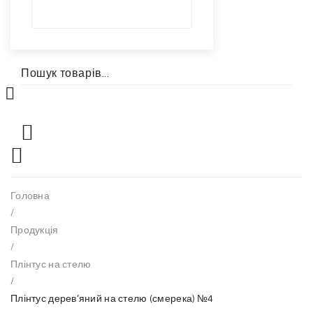
Головна
/
Продукція
/
Плінтус на стелю
/
Плінтус дерев’яний на стелю (смерека) №4