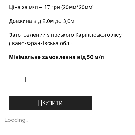
Ціна за м/п – 17 грн (20мм/20мм)
Довжина від 2,0м до 3,0м
Заготовлений з гірського Карпатського лісу
(Івано-Франківська обл.)
Мінімальне замовлення від 50 м/п
П
л
і
н
КУПИТИ
т
у
Loading...
с
д