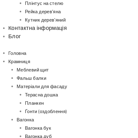
Плінтус на стелю
Рейка дерев’яна
Кутник дерев’яний
Контактна інформація
Блог
Головна
Крамниця
Меблевий щит
Фальш балки
Матеріали для фасаду
Терасна дошка
Планкен
Ґонти (оздоблення)
Вагонка
Вагонка бук
Вагонка дуб