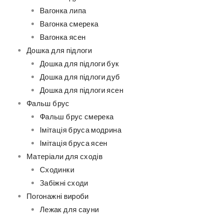
Вагонка липа
Вагонка смерека
Вагонка ясен
Дошка для підлоги
Дошка для підлоги бук
Дошка для підлоги дуб
Дошка для підлоги ясен
Фальш брус
Фальш брус смерека
Імітація бруса модрина
Імітація бруса ясен
Матеріали для сходів
Сходинки
Забіжні сходи
Погонажні вироби
Лежак для сауни