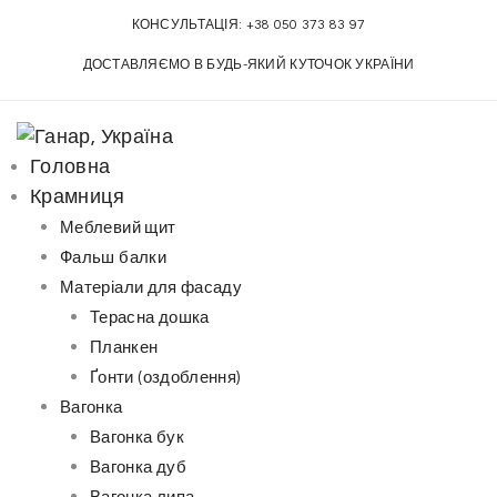
S
КОНСУЛЬТАЦІЯ:
+38 050 373 83 97
k
ДОСТАВЛЯЄМО В БУДЬ-ЯКИЙ КУТОЧОК УКРАЇНИ
i
p
t
o
Головна
c
Крамниця
o
Меблевий щит
n
Фальш балки
t
Матеріали для фасаду
e
Терасна дошка
n
Планкен
t
Ґонти (оздоблення)
Вагонка
Вагонка бук
Вагонка дуб