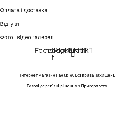
т
Оплата і доставка
р
и
Відгуки
м
Фото і відео галерея
о
ж
Facebook-
Instagram
Youtube
Tiktok
н
f
а
в
Інтернет магазин Ганар ©. Всі права захищені.
и
б
Готові дерев’яні рішення з Прикарпаття.
р
а
т
и
н