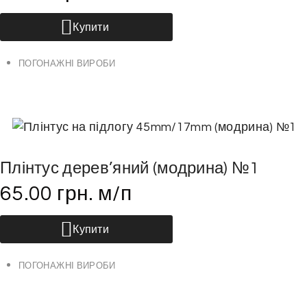
б
р
Купити
а
т
ПОГОНАЖНІ ВИРОБИ
и
н
а
с
т
Плінтус дерев’яний (модрина) №1
о
65.00
грн.
м/п
р
і
Купити
н
ц
ПОГОНАЖНІ ВИРОБИ
і
т
о