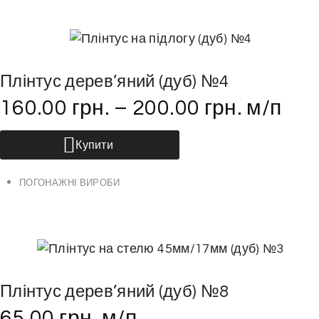
.
П
а
р
Плінтус дерев’яний (дуб) №4
а
160.00
грн.
–
200.00
грн.
м/п
м
е
Ц
т
Купити
е
р
й
и
ПОГОНАЖНІ ВИРОБИ
т
м
о
о
в
ж
а
н
р
а
Плінтус дерев’яний (дуб) №8
м
в
а
65.00
грн.
м/п
и