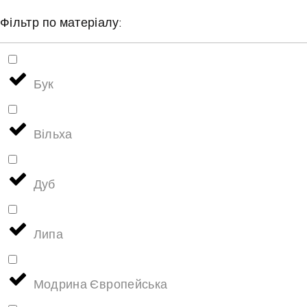
Фільтр по матеріалу:
Бук
Вільха
Дуб
Липа
Модрина Європейська