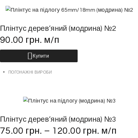
в
а
р
Плінтус дерев’яний (модрина) №2
у
90.00
грн.
м/п
Купити
ПОГОНАЖНІ ВИРОБИ
Плінтус дерев’яний (модрина) №3
75.00
грн.
–
120.00
грн.
м/п