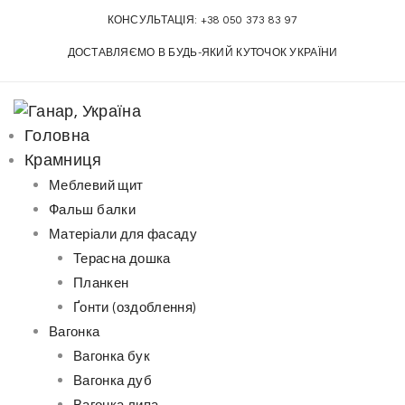
S
КОНСУЛЬТАЦІЯ:
+38 050 373 83 97
k
ДОСТАВЛЯЄМО В БУДЬ-ЯКИЙ КУТОЧОК УКРАЇНИ
i
p
t
o
Головна
c
Крамниця
o
Меблевий щит
n
Фальш балки
t
Матеріали для фасаду
e
Терасна дошка
n
Планкен
t
Ґонти (оздоблення)
Вагонка
Вагонка бук
Вагонка дуб