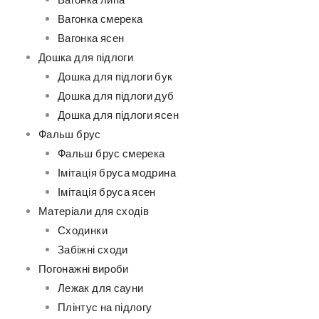
Вагонка липа
Вагонка смерека
Вагонка ясен
Дошка для підлоги
Дошка для підлоги бук
Дошка для підлоги дуб
Дошка для підлоги ясен
Фальш брус
Фальш брус смерека
Імітація бруса модрина
Імітація бруса ясен
Матеріали для сходів
Сходинки
Забіжні сходи
Погонажні вироби
Лежак для сауни
Плінтус на підлогу