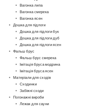
Вагонка липа
Вагонка смерека
Вагонка ясен
Дошка для підлоги
Дошка для підлоги бук
Дошка для підлоги дуб
Дошка для підлоги ясен
Фальш брус
Фальш брус смерека
Імітація бруса модрина
Імітація бруса ясен
Матеріали для сходів
Сходинки
Забіжні сходи
Погонажні вироби
Лежак для сауни