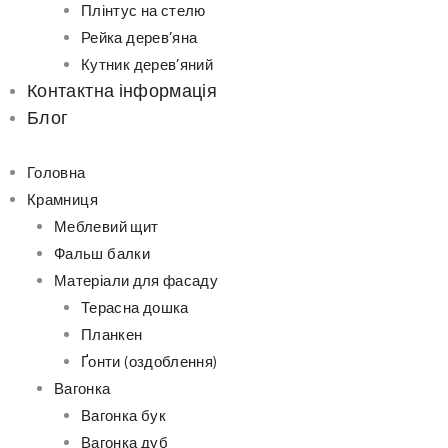
Плінтус на стелю
Рейка дерев’яна
Кутник дерев’яний
Контактна інформація
Блог
Головна
Крамниця
Меблевий щит
Фальш балки
Матеріали для фасаду
Терасна дошка
Планкен
Ґонти (оздоблення)
Вагонка
Вагонка бук
Вагонка дуб