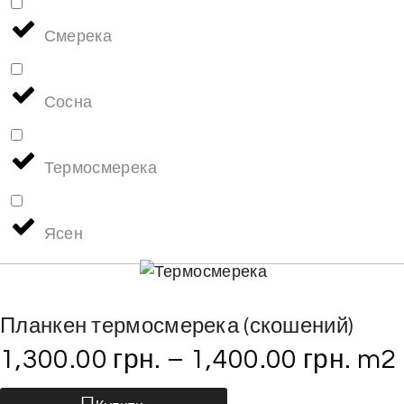
Смерека
Сосна
Термосмерека
Ясен
Планкен термосмерека (скошений)
1,300.00
грн.
–
1,400.00
грн.
m2
Ц