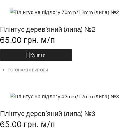
.
о
П
в
а
а
р
р
Плінтус дерев’яний (липа) №2
а
у
65.00
грн.
м/п
м
е
т
Купити
р
и
ПОГОНАЖНІ ВИРОБИ
м
о
ж
н
а
Плінтус дерев’яний (липа) №3
в
65.00
грн.
м/п
и