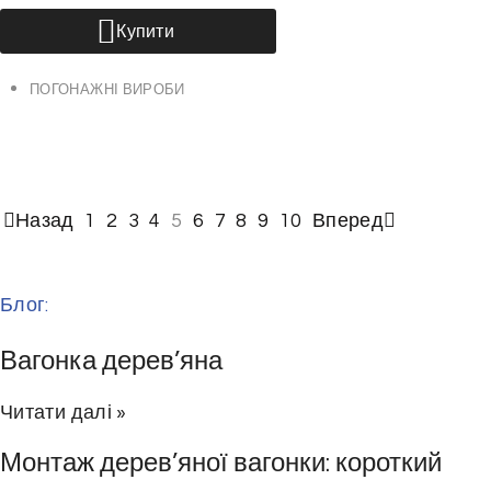
Ц
Купити
е
й
ПОГОНАЖНІ ВИРОБИ
т
о
в
а
Назад
1
2
3
4
5
6
7
8
9
10
Вперед
р
м
а
Блог:
є
к
Вагонка дерев’яна
і
л
Читати далі »
ь
Монтаж дерев’яної вагонки: короткий
к