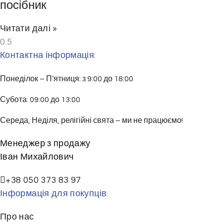
а
посібник
в
Читати далі »
а
р
Контактна інформація:
і
а
Понеділок – П’ятниця: з 9:00 до 18:00
н
т
Субота: 09:00 до 13:00
і
Середа, Неділя, релігійні свята – ми не працюємо!
в
.
Менеджер з продажу
П
Іван Михайлович
а
р
+38 050 373 83 97
а
Інформація для покупців:
м
Про нас
е