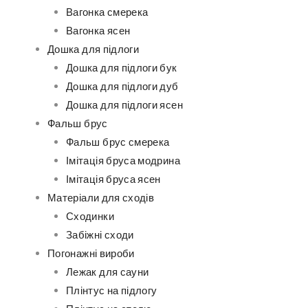
Вагонка смерека
Вагонка ясен
Дошка для підлоги
Дошка для підлоги бук
Дошка для підлоги дуб
Дошка для підлоги ясен
Фальш брус
Фальш брус смерека
Імітація бруса модрина
Імітація бруса ясен
Матеріали для сходів
Сходинки
Забіжні сходи
Погонажні вироби
Лежак для сауни
Плінтус на підлогу