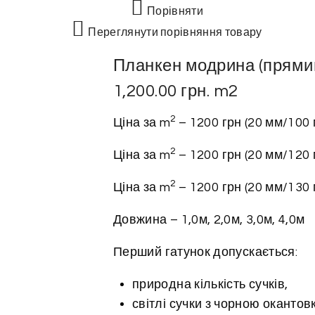
Порівняти
Переглянути порівняння товару
Планкен модрина (прями
1,200.00
грн.
m2
2
Ціна за m
– 1200 грн (20 мм/100 
2
Ціна за m
– 1200 грн (20 мм/120 
2
Ціна за m
– 1200 грн (20 мм/130 
Довжина – 1,0м, 2,0м, 3,0м, 4,0м
Перший гатунок допускається:
природна кількість сучків,
світлі сучки з чорною окантов