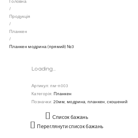
Головна
/
Продукція
/
Планкен
/
Планкен модрина (прямий) №3
Loading...
Артикул:
пм-п003
Категорія:
Планкен
Позначки:
20мм
,
модрина
,
планкен
,
скошений
Список бажань
Переглянути список бажань