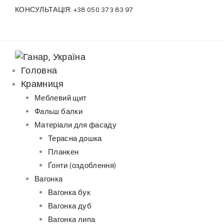
S
КОНСУЛЬТАЦІЯ:
+38 050 373 83 97
k
i
p
t
Головна
o
Крамниця
c
Меблевий щит
o
Фальш балки
n
Матеріали для фасаду
t
Терасна дошка
e
Планкен
n
Ґонти (оздоблення)
t
Вагонка
Вагонка бук
Вагонка дуб
Вагонка липа