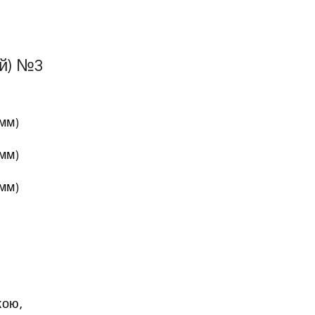
й) №3
мм)
мм)
мм)
кою,