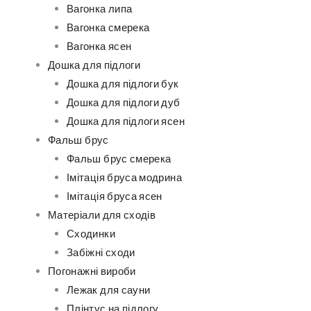
Вагонка липа
Вагонка смерека
Вагонка ясен
Дошка для підлоги
Дошка для підлоги бук
Дошка для підлоги дуб
Дошка для підлоги ясен
Фальш брус
Фальш брус смерека
Імітація бруса модрина
Імітація бруса ясен
Матеріали для сходів
Сходинки
Забіжні сходи
Погонажні вироби
Лежак для сауни
Плінтус на підлогу