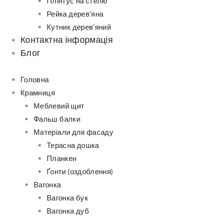
Плінтус на стелю
Рейка дерев’яна
Кутник дерев’яний
Контактна інформація
Блог
Головна
Крамниця
Меблевий щит
Фальш балки
Матеріали для фасаду
Терасна дошка
Планкен
Ґонти (оздоблення)
Вагонка
Вагонка бук
Вагонка дуб