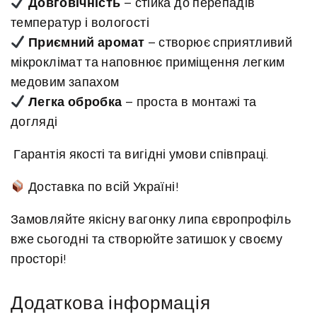
Довговічність
– стійка до перепадів
с
температур і вологості
т
Приємний аромат
– створює сприятливий
ь
мікроклімат та наповнює приміщення легким
медовим запахом
Легка обробка
– проста в монтажі та
догляді
Гарантія якості та вигідні умови співпраці.
Доставка по всій Україні!
Замовляйте якісну вагонку липа європрофіль
вже сьогодні та створюйте затишок у своєму
просторі!
Додаткова інформація