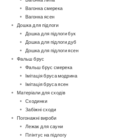
Вагонка липа
Вагонка смерека
Вагонка ясен
Дошка для підлоги
Дошка для підлоги бук
Дошка для підлоги дуб
Дошка для підлоги ясен
Фальш брус
Фальш брус смерека
Імітація бруса модрина
Імітація бруса ясен
Матеріали для сходів
Сходинки
Забіжні сходи
Погонажні вироби
Лежак для сауни
Плінтус на підлогу