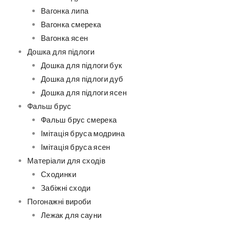
Вагонка липа
Вагонка смерека
Вагонка ясен
Дошка для підлоги
Дошка для підлоги бук
Дошка для підлоги дуб
Дошка для підлоги ясен
Фальш брус
Фальш брус смерека
Імітація бруса модрина
Імітація бруса ясен
Матеріали для сходів
Сходинки
Забіжні сходи
Погонажні вироби
Лежак для сауни