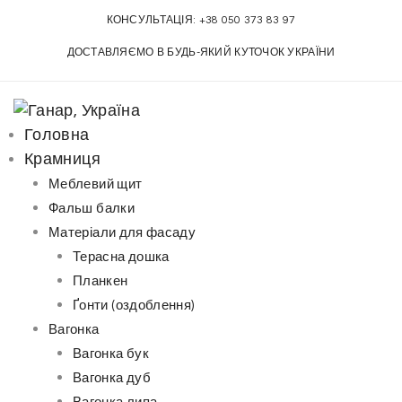
S
КОНСУЛЬТАЦІЯ:
+38 050 373 83 97
k
ДОСТАВЛЯЄМО В БУДЬ-ЯКИЙ КУТОЧОК УКРАЇНИ
i
p
t
o
Головна
c
Крамниця
o
Меблевий щит
n
Фальш балки
t
Матеріали для фасаду
e
Терасна дошка
n
Планкен
t
Ґонти (оздоблення)
Вагонка
Вагонка бук
Вагонка дуб