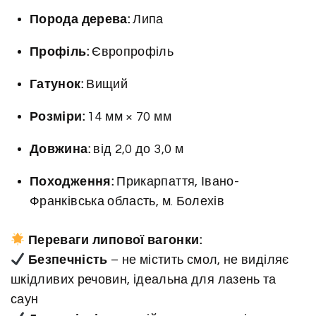
щ
Порода дерева:
Липа
и
й
Профіль:
Європрофіль
г
а
Гатунок:
Вищий
т
у
Розміри:
14 мм × 70 мм
н
Довжина:
від 2,0 до 3,0 м
о
к
Походження:
Прикарпаття, Івано-
)
Франківська область, м. Болехів
к
і
Переваги липової вагонки:
л
Безпечність
– не містить смол, не виділяє
ь
шкідливих речовин, ідеальна для лазень та
к
саун
і