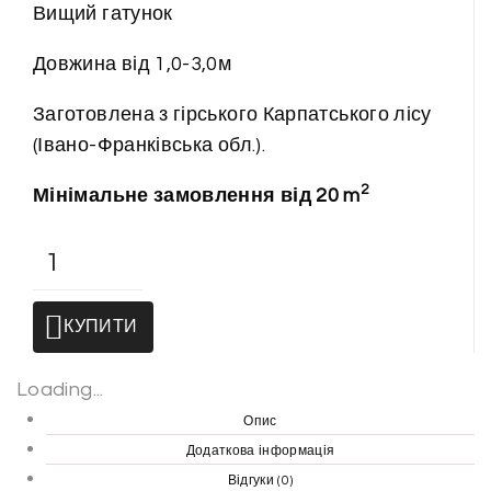
Вищий гатунок
Довжина від 1,0-3,0м
Заготовлена з гірського Карпатського лісу
(Івано-Франківська обл.).
2
Мінімальне замовлення від 20 m
В
а
г
КУПИТИ
о
н
Loading...
к
а
Опис
л
Додаткова інформація
и
Відгуки (0)