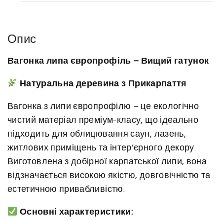
п
а
є
Опис
в
Вагонка липа європрофіль – Вищий гатунок
р
о
Натуральна деревина з Прикарпаття
п
р
Вагонка з липи європрофілю – це екологічно
о
чистий матеріал преміум-класу, що ідеально
ф
підходить для облицювання саун, лазень,
і
житлових приміщень та інтер’єрного декору.
л
Виготовлена з добірної карпатської липи, вона
ь
відзначається високою якістю, довговічністю та
(
естетичною привабливістю.
в
и
Основні характеристики: