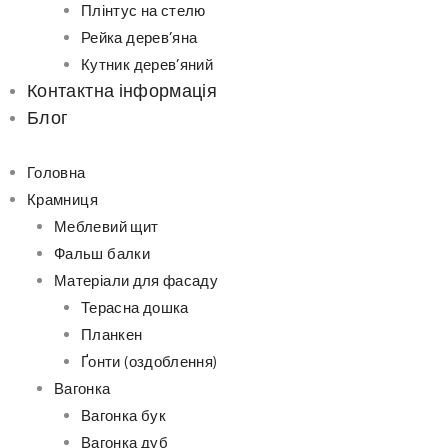
Плінтус на стелю
Рейка дерев’яна
Кутник дерев’яний
Контактна інформація
Блог
Головна
Крамниця
Меблевий щит
Фальш балки
Матеріали для фасаду
Терасна дошка
Планкен
Ґонти (оздоблення)
Вагонка
Вагонка бук
Вагонка дуб