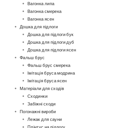
Вагонка липа
Вагонка смерека
Вагонка ясен
Дошка для підлоги
Дошка для підлоги бук
Дошка для підлоги дуб
Дошка для підлоги ясен
Фальш брус
Фальш брус смерека
Імітація бруса модрина
Імітація бруса ясен
Матеріали для сходів
Сходинки
Забіжні сходи
Погонажні вироби
Лежак для сауни
Плінтус на підлогу