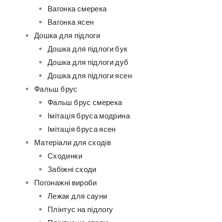
Вагонка смерека
Вагонка ясен
Дошка для підлоги
Дошка для підлоги бук
Дошка для підлоги дуб
Дошка для підлоги ясен
Фальш брус
Фальш брус смерека
Імітація бруса модрина
Імітація бруса ясен
Матеріали для сходів
Сходинки
Забіжні сходи
Погонажні вироби
Лежак для сауни
Плінтус на підлогу