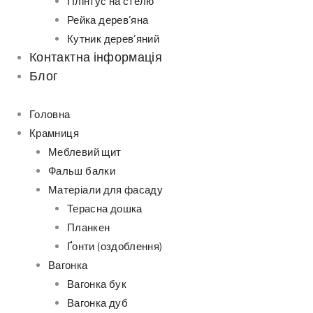
Плінтус на стелю
Рейка дерев’яна
Кутник дерев’яний
Контактна інформація
Блог
Головна
Крамниця
Меблевий щит
Фальш балки
Матеріали для фасаду
Терасна дошка
Планкен
Ґонти (оздоблення)
Вагонка
Вагонка бук
Вагонка дуб