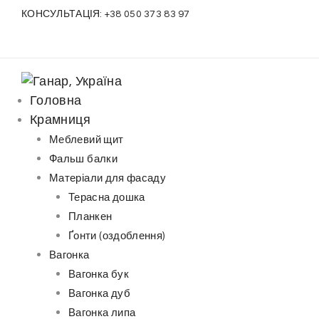
S
КОНСУЛЬТАЦІЯ:
+38 050 373 83 97
k
i
p
t
Головна
o
Крамниця
c
Меблевий щит
o
Фальш балки
n
Матеріали для фасаду
t
Терасна дошка
e
Планкен
n
Ґонти (оздоблення)
t
Вагонка
Вагонка бук
Вагонка дуб
Вагонка липа