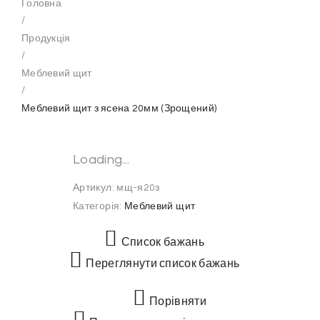
Головна
/
Продукція
/
Меблевий щит
/
Меблевий щит з ясена 20мм (Зрощений)
Loading...
Артикул:
мщ-я20з
Категорія:
Меблевий щит
Список бажань
Переглянути список бажань
Порівняти