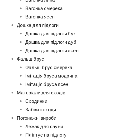
Вагонка липа
Вагонка смерека
Вагонка ясен
Дошка для підлоги
Дошка для підлоги бук
Дошка для підлоги дуб
Дошка для підлоги ясен
Фальш брус
Фальш брус смерека
Імітація бруса модрина
Імітація бруса ясен
Матеріали для сходів
Сходинки
Забіжні сходи
Погонажні вироби
Лежак для сауни
Плінтус на підлогу