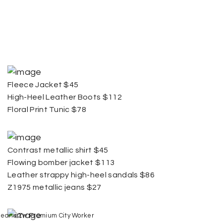
Fleece Jacket $45
High-Heel Leather Boots $112
Floral Print Tunic $78
Contrast metallic shirt $45
Flowing bomber jacket $113
Leather strappy high-heel sandals $86
Z1975 metallic jeans $27
Jeans Zw Premium City Worker