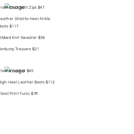
Frock Coat With Zips $47
Leather Stiletto-Heel Ankle
Boots $117
Ribbed Knit Sweater $56
Corduroy Trousers $21
Fleece Jacket $45
High-Heel Leather Boots $112
Floral Print Tunic $78