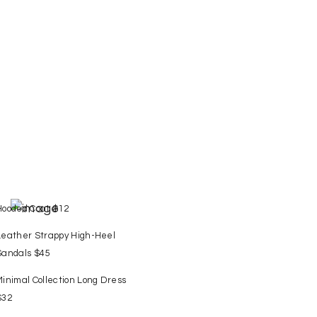
Hooded Coat $12
Leather Strappy High-Heel
Sandals $45
Minimal Collection Long Dress
$32