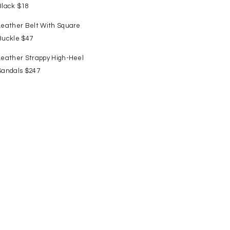
Black $18
Leather Belt With Square
Buckle $47
Leather Strappy High-Heel
Sandals $247