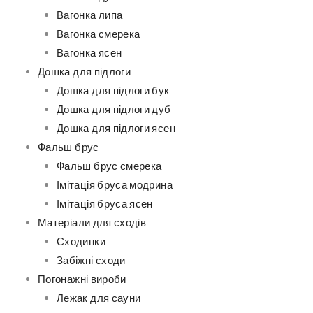
Вагонка липа
Вагонка смерека
Вагонка ясен
Дошка для підлоги
Дошка для підлоги бук
Дошка для підлоги дуб
Дошка для підлоги ясен
Фальш брус
Фальш брус смерека
Імітація бруса модрина
Імітація бруса ясен
Матеріали для сходів
Сходинки
Забіжні сходи
Погонажні вироби
Лежак для сауни