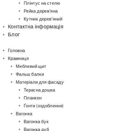
Плінтус на стелю
Рейка дерев’яна
Кутник дерев’яний
Контактна інформація
Блог
Головна
Крамниця
Меблевий щит
Фальш балки
Матеріали для фасаду
Терасна дошка
Планкен
Ґонти (оздоблення)
Вагонка
Вагонка бук
Вагонка дуб