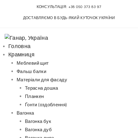
S
КОНСУЛЬТАЦІЯ:
+38 050 373 83 97
k
ДОСТАВЛЯЄМО В БУДЬ-ЯКИЙ КУТОЧОК УКРАЇНИ
i
p
t
o
Головна
c
Крамниця
o
Меблевий щит
n
Фальш балки
t
Матеріали для фасаду
e
Терасна дошка
n
Планкен
t
Ґонти (оздоблення)
Вагонка
Вагонка бук
Вагонка дуб