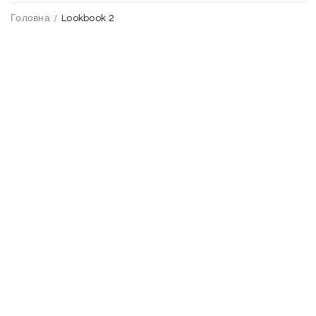
Головна
/
Lookbook 2
Fall/Winter 2018 Basic Collection
LOOKBOOK