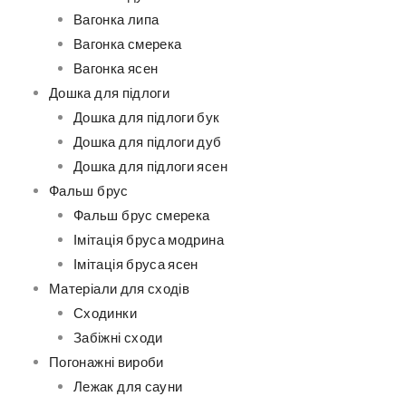
Вагонка липа
Вагонка смерека
Вагонка ясен
Дошка для підлоги
Дошка для підлоги бук
Дошка для підлоги дуб
Дошка для підлоги ясен
Фальш брус
Фальш брус смерека
Імітація бруса модрина
Імітація бруса ясен
Матеріали для сходів
Сходинки
Забіжні сходи
Погонажні вироби
Лежак для сауни