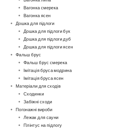
Вагонка липа
Вагонка смерека
Вагонка ясен
Дошка для підлоги
Дошка для підлоги бук
Дошка для підлоги дуб
Дошка для підлоги ясен
Фальш брус
Фальш брус смерека
Імітація бруса модрина
Імітація бруса ясен
Матеріали для сходів
Сходинки
Забіжні сходи
Погонажні вироби
Лежак для сауни
Плінтус на підлогу