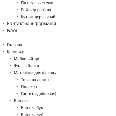
Плінтус на стелю
Рейка дерев’яна
Кутник дерев’яний
Контактна інформація
Блог
Головна
Крамниця
Меблевий щит
Фальш балки
Матеріали для фасаду
Терасна дошка
Планкен
Ґонти (оздоблення)
Вагонка
Вагонка бук
Вагонка дуб