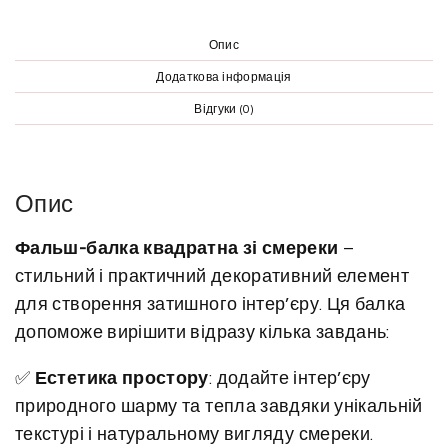
к
в
Опис
а
Додаткова інформація
д
Відгуки (0)
р
а
т
Опис
н
а
Фальш-балка квадратна зі смереки
–
з
стильний і практичний декоративний елемент
і
для створення затишного інтер’єру. Ця балка
с
допоможе вирішити відразу кілька завдань:
м
е
✅
Естетика простору
: додайте інтер’єру
р
природного шарму та тепла завдяки унікальній
е
текстурі і натуральному вигляду смереки.