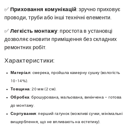
к
и
✅
Приховання комунікацій
: зручно приховує
к
проводи, труби або інші технічні елементи.
і
✅
Легкість монтажу
: простота в установці
л
дозволяє оновити приміщення без складних
ь
ремонтних робіт.
к
і
Характеристики:
с
т
Матеріал
: смерека, пройшла камерну сушку (вологість
ь
10-14%).
Товщина
: 20 мм (2 см).
Обробка
: брошурована, мальована, викінчена – готова
до монтажу.
Сортування
: перший гатунок (можливі сучки, мінімальні
вищерблення, що не впливають на естетику).