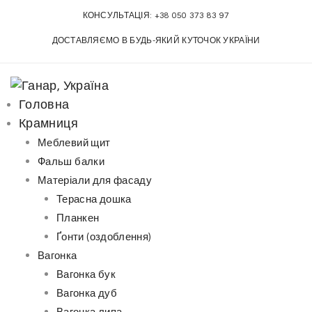
S
КОНСУЛЬТАЦІЯ:
+38 050 373 83 97
k
ДОСТАВЛЯЄМО В БУДЬ-ЯКИЙ КУТОЧОК УКРАЇНИ
i
p
t
o
Головна
c
Крамниця
o
Меблевий щит
n
Фальш балки
t
Матеріали для фасаду
e
Терасна дошка
n
Планкен
t
Ґонти (оздоблення)
Вагонка
Вагонка бук
Вагонка дуб