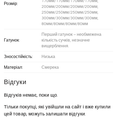
170мм/170мм/170мм/170мм,
Розмір:
200мм/200мм/200мм/200мм,
250мм/250мм/250мм/250мм,
300мм/300мм/300мм/300мм,
80мм/80мм/80мм/80мм
Перший гатунок – необмежена
Гатунок:
кількість сучків, незначне
вищерблення.
Зносостійкість:
Низька
Матеріал:
Смерека
Відгуки
Відгуків немає, поки що.
Тільки покупці, які увійшли на сайт і вже купили
цей товар, можуть залишати відгуки.