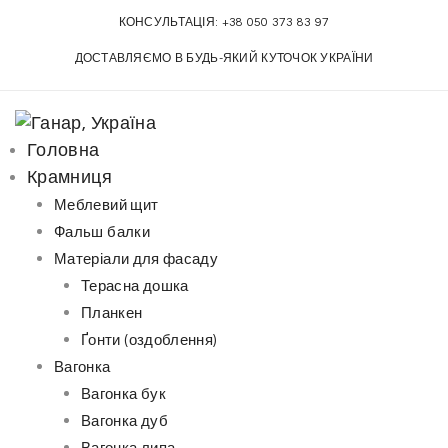
S
КОНСУЛЬТАЦІЯ:
+38 050 373 83 97
k
ДОСТАВЛЯЄМО В БУДЬ-ЯКИЙ КУТОЧОК УКРАЇНИ
i
p
t
o
Головна
c
Крамниця
o
Меблевий щит
n
Фальш балки
t
Матеріали для фасаду
e
Терасна дошка
n
Планкен
t
Ґонти (оздоблення)
Вагонка
Вагонка бук
Вагонка дуб