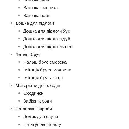
Вагонка липа
Вагонка смерека
Вагонка ясен
Дошка для підлоги
Дошка для підлоги бук
Дошка для підлоги дуб
Дошка для підлоги ясен
Фальш брус
Фальш брус смерека
Імітація бруса модрина
Імітація бруса ясен
Матеріали для сходів
Сходинки
Забіжні сходи
Погонажні вироби
Лежак для сауни
Плінтус на підлогу