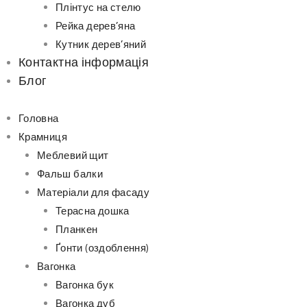
Плінтус на стелю
Рейка дерев’яна
Кутник дерев’яний
Контактна інформація
Блог
Головна
Крамниця
Меблевий щит
Фальш балки
Матеріали для фасаду
Терасна дошка
Планкен
Ґонти (оздоблення)
Вагонка
Вагонка бук
Вагонка дуб