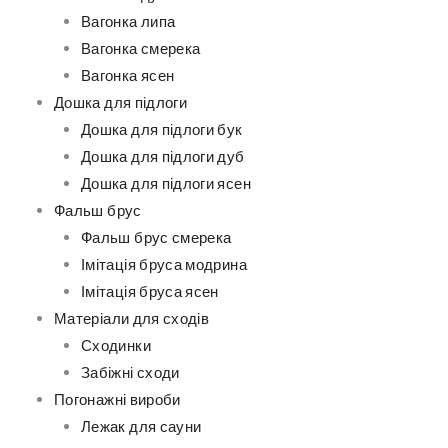
Вагонка липа
Вагонка смерека
Вагонка ясен
Дошка для підлоги
Дошка для підлоги бук
Дошка для підлоги дуб
Дошка для підлоги ясен
Фальш брус
Фальш брус смерека
Імітація бруса модрина
Імітація бруса ясен
Матеріали для сходів
Сходинки
Забіжні сходи
Погонажні вироби
Лежак для сауни