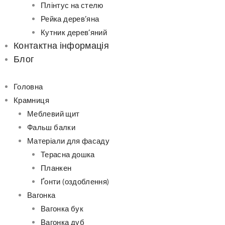
Плінтус на стелю
Рейка дерев’яна
Кутник дерев’яний
Контактна інформація
Блог
Головна
Крамниця
Меблевий щит
Фальш балки
Матеріали для фасаду
Терасна дошка
Планкен
Ґонти (оздоблення)
Вагонка
Вагонка бук
Вагонка дуб