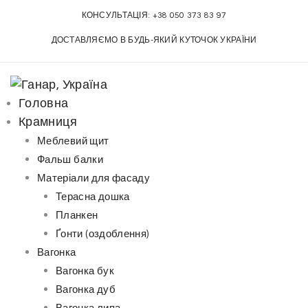
S
КОНСУЛЬТАЦІЯ:
+38 050 373 83 97
k
ДОСТАВЛЯЄМО В БУДЬ-ЯКИЙ КУТОЧОК УКРАЇНИ
i
p
t
o
Головна
c
Крамниця
o
Меблевий щит
n
Фальш балки
t
Матеріали для фасаду
e
Терасна дошка
n
Планкен
t
Ґонти (оздоблення)
Вагонка
Вагонка бук
Вагонка дуб