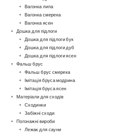
Вагонка липа
Вагонка смерека
Вагонка ясен
Дошка для підлоги
Дошка для підлоги бук
Дошка для підлоги дуб
Дошка для підлоги ясен
Фальш брус
Фальш брус смерека
Імітація бруса модрина
Імітація бруса ясен
Матеріали для сходів
Сходинки
Забіжні сходи
Погонажні вироби
Лежак для сауни