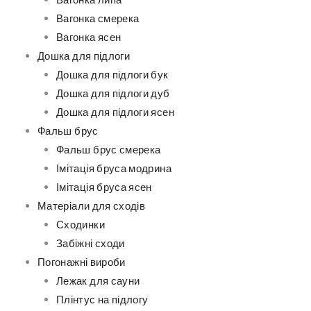
Вагонка липа
Вагонка смерека
Вагонка ясен
Дошка для підлоги
Дошка для підлоги бук
Дошка для підлоги дуб
Дошка для підлоги ясен
Фальш брус
Фальш брус смерека
Імітація бруса модрина
Імітація бруса ясен
Матеріали для сходів
Сходинки
Забіжні сходи
Погонажні вироби
Лежак для сауни
Плінтус на підлогу